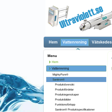
Hem
Vattenrening
Vätskedes
Menu
Hem
Vattenrening
MightyPure®
Sanitron®
Produktöversikt
Produktfördelar
Produktegenskaper
Produktbilder
Funktionsförlopp
Sanitron® Produktspecifikationer