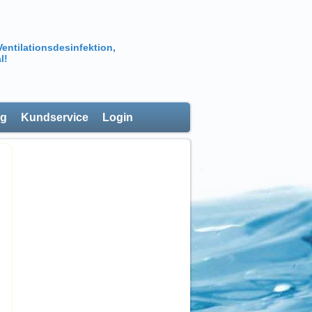
Ventilationsdesinfektion,
l!
ng
Kundservice
Login