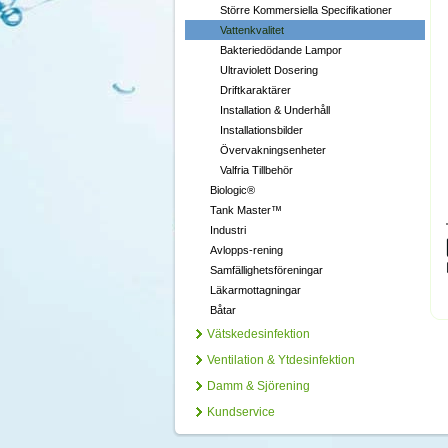
Större Kommersiella Specifikationer
Vattenkvalitet
Bakteriedödande Lampor
Ultraviolett Dosering
Driftkaraktärer
Installation & Underhåll
Installationsbilder
Övervakningsenheter
Valfria Tillbehör
Biologic®
Tank Master™
Industri
Avlopps-rening
Samfällighetsföreningar
Läkarmottagningar
Båtar
Vätskedesinfektion
Ventilation & Ytdesinfektion
Damm & Sjörening
Kundservice