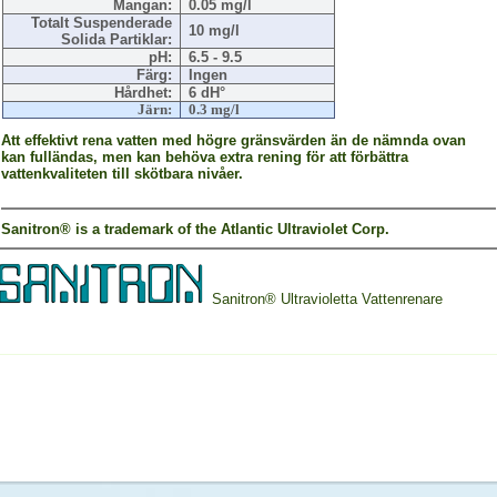
Mangan:
0.05 mg/l
Totalt Suspenderade
10 mg/l
Solida Partiklar:
pH:
6.5 - 9.5
Färg:
Ingen
Hårdhet:
6 dH°
Järn:
0.3 mg/l
Att effektivt rena vatten med högre gränsvärden än de nämnda ovan
kan fulländas, men kan behöva extra rening för att förbättra
vattenkvaliteten till skötbara nivåer.
Sanitron®
is a trademark of the Atlantic Ultraviolet Corp.
Sanitron® Ultravioletta Vattenrenare