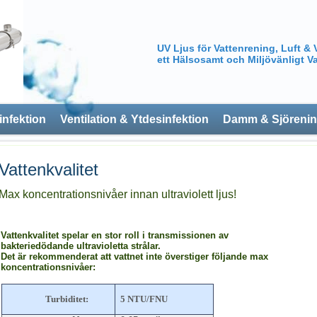
UV Ljus för Vattenrening, Luft & 
ett Hälsosamt och Miljövänligt Va
infektion
Ventilation & Ytdesinfektion
Damm & Sjöreni
Vattenkvalitet
Max koncentrationsnivåer innan ultraviolett ljus!
Vattenkvalitet spelar en stor roll i transmissionen av
bakteriedödande ultravioletta strålar.
Det är rekommenderat att vattnet inte överstiger följande max
koncentrationsnivåer:
Turbiditet:
5 NTU/FNU