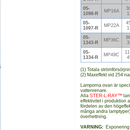
05-
3
MP16A
1098-R
1
05-
4
MP22A
1097-R
1
05-
8
MP36C
1343-R
3
05-
1
MP49C
1334-R
4
(1) Totala strömförsörjni
(2) Maxeffekt vid 254 na
Lamporna ovan är speci
vattenrenare.
Alla
STER-L-RAY™
lam
effektivitet i produkti
fördelen av den högeffek
många andra lamptyper). 
överhettning.
VARNING:
Exponering a