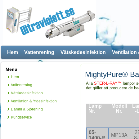
Hem
Vattenrening
Vätskedesinfektion
Ventilation
Menu
MightyPure® Ba
Hem
Alla
STER-L-RAY™
lampor so
Vattenrening
det gäller att producera de b
Vätskedesinfektion
Ventilation & Ytdesinfektion
Lamp
Modell
La
Damm & Sjörening
Nr.
Nr.
-
Kundservice
05-
2
MP13A
1400-R
8-