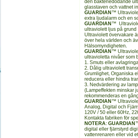
den bakteriedödande ultr
glasstaven och vattnet 
GUARDIAN
™ Ultraviole
extra ljudalarm och en so
GUARDIAN
™ Ultraviol
ultraviolett ljus på grun
Ultraviolett övervakare 
över hela världen och 
Hälsomyndigheten.
GUARDIAN
™ Ultraviol
ultravioletta nivåer som 
1. Smuts eller avlagring
2. Dålig ultraviolett tra
Grumlighet, Organiska el
reducera eller hindra tra
3. Nedvärdering av lamp
(Lampeffekten minskar 
rekommenderas en gång 
GUARDIAN
™ Ultraviole
Analog, Digital och Fjärrs
120V / 50 eller 60Hz, 22
Kontakta fabriken för sp
NOTERA
:
GUARDIAN
™
digital eller fjärrstyrd d
vattenrenaren eller vid ett