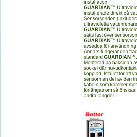
installation.
GUARDIAN
™ Ultraviol
installerade direkt på va
Sensorsonden (inkluderad
ultravioletta vattenrena
GUARDIAN
™ Ultraviole
sätts fast över sensorso
GUARDIAN
™ Ultraviole
avsedda för användning 
Annars fungerar den trå
standard
GUARDIAN
™.
Monterad på baksidan av
sockel där huvudkontakte
kopplad. Istället för att
sensorn en del av den t
kabeln som kommer med 
förlängas om så önskas.
andra längder.