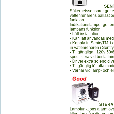
SEN
Säkerhetssensorer ger e
vattenrenarens ballast 
funktion.
Indikationslampor ger en
lampans funktion.
• Lätt installation
• Kan lätt användas med
• Koppla in SentryTM i et
in vattenrenaren i Sentr
• Tillgängliga i 120v 50
specificera vid beställni
• Driver extra solenoid ve
• Tillgänglig för alla mode
• Varnar vid lamp- och elf
STERA
Lampfunktions alarm öve
tittporten på vattenrenar